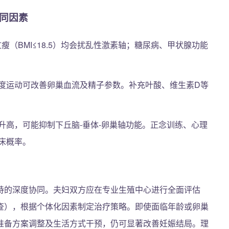
同因素
过瘦（BMI≤18.5）均会扰乱性激素轴；糖尿病、甲状腺功能
度运动可改善卵巢血流及精子参数。补充叶酸、维生素D等
升高，可能抑制下丘脑-垂体-卵巢轴功能。正念训练、心理
床概率。
持的深度协同。夫妇双方应在专业生殖中心进行全面评估
查），根据个体化因素制定治疗策略。即使面临年龄或卵巢
准备方案调整及生活方式干预，仍可显著改善妊娠结局。理