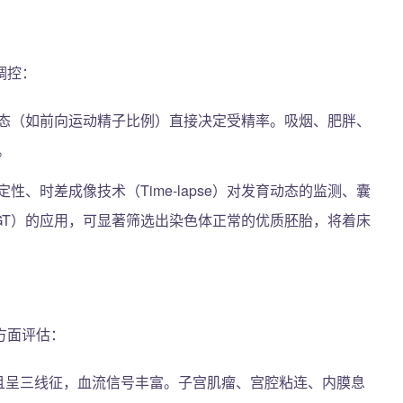
调控：
态（如前向运动精子比例）直接决定受精率。吸烟、肥胖、
。
性、时差成像技术（Time-lapse）对发育动态的监测、囊
GT）的应用，可显著筛选出染色体正常的优质胚胎，将着床
方面评估：
m且呈三线征，血流信号丰富。子宫肌瘤、宫腔粘连、内膜息