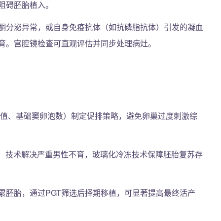
阻碍胚胎植入。
酮分泌异常，或自身免疫抗体（如抗磷脂抗体）引发的凝血
育。宫腔镜检查可直观评估并同步处理病灶。
：
H值、基础窦卵泡数）制定促排策略，避免卵巢过度刺激综
SI）技术解决严重男性不育，玻璃化冷冻技术保障胚胎复苏存
累胚胎，通过PGT筛选后择期移植，可显著提高最终活产